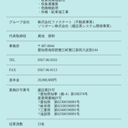
・産業廃棄物処理
・収集運搬業
・危険物処理
・外構・駐車場工事
グループ会社
株式会社ファステート（不動産事業）
ソリボーン株式会社（建設系システム開発事業）
代表取締役
廣池 朋和
事務所
〒497-0044
愛知県海部郡蟹江町蟹江新田六反割144
TEL
0567-96-9103
FAX
0567-96-9113
資本金
20,000,000円
業務許可番号
建設業許可
└愛知県知事（般-4）第108374号
産業廃棄物許可
└愛知県 第02300196991号
└岐阜県 第02100196991号
└三重県 第02400196991号
└滋賀県 第02500196991号
従業員数
23名