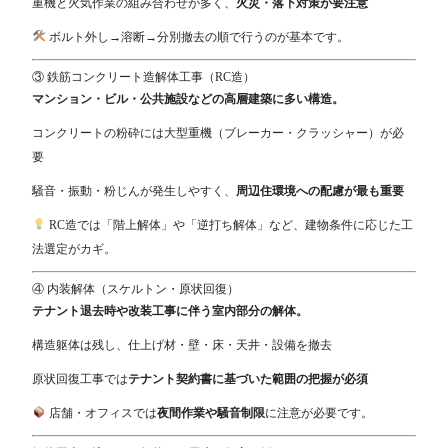
重機と火気作業の組み合わせが多く、
火災・落下対策が要注意
ボルト外し→溶断→分別撤去の順で行うのが基本です。
③ 鉄筋コンクリート造解体工事（RC造）
マンション・ビル・公共施設などの高層建築に多い構造。
コンクリートの粉砕には大型重機（ブレーカー・クラッシャー）が必
要
騒音・振動・粉じんが発生しやすく、
周辺住環境への配慮が最も重要
RC造では「階上解体」や「逆打ち解体」など、建物条件に応じた工
法選定がカギ。
④ 内装解体（スケルトン・原状回復）
テナント退去時や改装工事に伴う室内部分の解体。
構造躯体は残し、仕上げ材・壁・床・天井・設備を撤去
原状回復工事では
テナント契約書に基づいた範囲の把握が必須
店舗・オフィスでは
夜間作業や騒音制限
に注意が必要です。