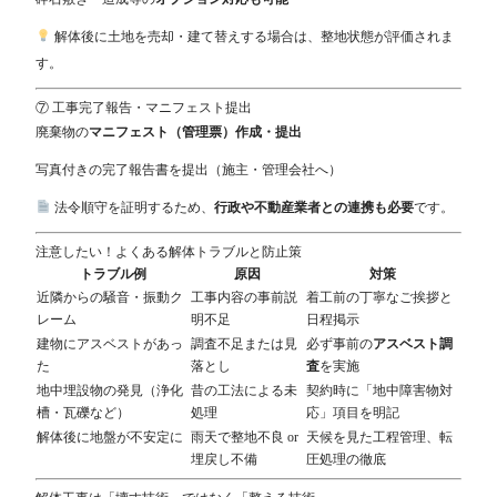
解体後に土地を売却・建て替えする場合は、整地状態が評価されま
す。
⑦ 工事完了報告・マニフェスト提出
廃棄物の
マニフェスト（管理票）作成・提出
写真付きの完了報告書を提出（施主・管理会社へ）
法令順守を証明するため、
行政や不動産業者との連携も必要
です。
注意したい！よくある解体トラブルと防止策
トラブル例
原因
対策
近隣からの騒音・振動ク
工事内容の事前説
着工前の丁寧なご挨拶と
レーム
明不足
日程掲示
建物にアスベストがあっ
調査不足または見
必ず事前の
アスベスト調
た
落とし
査
を実施
地中埋設物の発見（浄化
昔の工法による未
契約時に「地中障害物対
槽・瓦礫など）
処理
応」項目を明記
解体後に地盤が不安定に
雨天で整地不良 or
天候を見た工程管理、転
埋戻し不備
圧処理の徹底