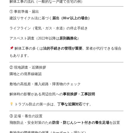
解体工事の流れ（一般的な一戸建て住宅の例）
① 事前準備・届出
建設リサイクル法に基づく
届出（80㎡以上の場合）
ライフライン（電気・ガス・水道）の停止手続き
アスベスト調査（2022年以降は
原則義務化
）
解体工事の多くは
法的手続きの管理が重要
。業者が代行できる場合
もあります。
② 現地調査・近隣挨拶
隣地との境界線確認
敷地の高低差・搬入経路・障害物のチェック
解体時の影響がある周辺住民への
事前挨拶・工事説明
トラブル防止の第一歩は、
丁寧な近隣対応
です。
③ 足場・養生の設置
飛散防止・安全対策のため
防音・防じんシート付きの養生足場
を設置
敷地内や隣接建物の保護（カーポート・塀など）