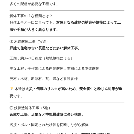
多くの配慮が必要な工種です。
解体工事の主な種類とは？
解体工事と一口に言っても、
対象となる建物の構造や規模によって工
法や手順が大きく異なります
。
① 木造解体工事（W造）
戸建て住宅や古い長屋などに多い解体工事。
工期：約3～7日程度（敷地規模による）
主な工程：手作業による内装解体→重機による本体解体
廃材：木材、断熱材、瓦、畳など多種多様
木造は
火災・倒壊のリスクが高いため、安全養生と粉じん対策が重
要
です。
② 鉄骨造解体工事（S造）
倉庫や工場、店舗など中規模建築に多い構造。
溶接・ボルト固定された鉄骨を切断しながら解体