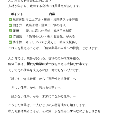
人が集まる解体会社は何が違う？
人材が集まり、定着する会社には共通点があります。
ポイント
内容
教育体制
マニュアル・動画・段階的スキル評価
働き方
残業管理・週休二日制の導入
報酬
能力に応じた昇給、資格手当制度
雰囲気
「怒鳴らない・教える文化」がある
将来性
キャリアパスが見える・独立支援あり
これらを整えることが、「解体業界の未来への投資」となります。
人が育てば、業界が変わる。現場の力が未来を創る。
解体工事は、
新たな建築の第一歩
を支える大切な仕事です。
そしてその仕事を支えるのは、他でもない“人”です。
「誰でもできる仕事」から「専門性ある仕事」へ
「きつい仕事」から「誇れる仕事」へ
「続かない仕事」から「未来につながる仕事」へ
こうした変革は、一人ひとりの人材育成から始まります。
私たち解体業者こそが、その第一歩を踏み出す時なのかもしれませ