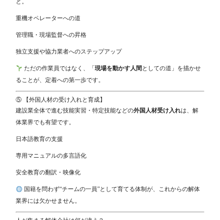
と。
重機オペレーターへの道
管理職・現場監督への昇格
独立支援や協力業者へのステップアップ
ただの作業員ではなく、「
現場を動かす人間
としての道」を描かせ
ることが、定着への第一歩です。
⑤ 【外国人材の受け入れと育成】
建設業全体で進む技能実習・特定技能などの
外国人材受け入れ
は、解
体業界でも有望です。
日本語教育の支援
専用マニュアルの多言語化
安全教育の翻訳・映像化
国籍を問わず“チームの一員”として育てる体制が、これからの解体
業界には欠かせません。