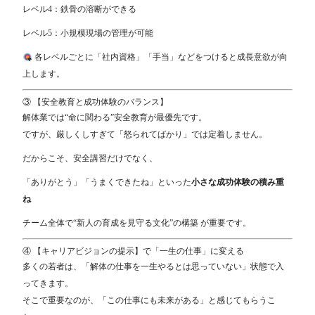
レベル4：鉄骨の溶断ができる
レベル5：小規模現場の管理が可能
各レベルごとに「社内資格」「手当」などをつけると成長意欲が向
上します。
③ 【安全教育と成功体験のバランス】
解体業では“命に関わる”安全教育が最優先です。
ですが、厳しくしすぎて「怒られてばかり」では定着しません。
だからこそ、安全講習だけでなく、
「ありがとう」「うまくできたね」といった
小さな成功体験の積み重
ね
チーム全体で“新人の育成を見守る文化”の構築 が重要です。
④ 【キャリアビジョンの提示】で「一生の仕事」に変える
多くの若者は、「解体の仕事を一生やるとは思っていない」状態で入
ってきます。
そこで重要なのが、「この仕事にも未来がある」と感じてもらうこ