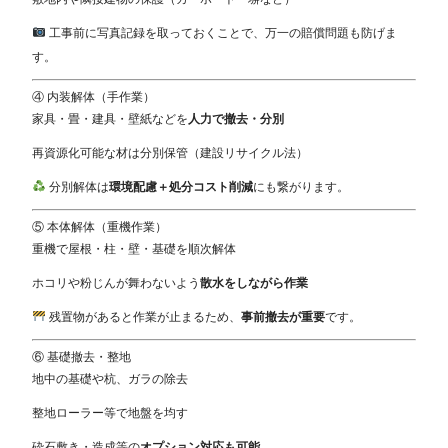
工事前に写真記録を取っておくことで、万一の賠償問題も防げま
す。
④ 内装解体（手作業）
家具・畳・建具・壁紙などを
人力で撤去・分別
再資源化可能な材は分別保管（建設リサイクル法）
分別解体は
環境配慮＋処分コスト削減
にも繋がります。
⑤ 本体解体（重機作業）
重機で屋根・柱・壁・基礎を順次解体
ホコリや粉じんが舞わないよう
散水をしながら作業
残置物があると作業が止まるため、
事前撤去が重要
です。
⑥ 基礎撤去・整地
地中の基礎や杭、ガラの除去
整地ローラー等で地盤を均す
砕石敷き・造成等の
オプション対応も可能