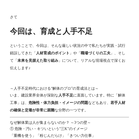
さて
今回は、育成と人手不足
ということで、今回は、そんな厳しい状況の中で私たちが実践・試行
錯誤してきた「
人材育成のポイント
」や「
職場づくりの工夫
」、そし
て「
未来を見据えた取り組み
」について、リアルな現場視点で深くお
伝えします♪
～人手不足時代における“解体のプロ”の育成法とは～
いま、建設業界全体が深刻な
人手不足
に直面しています。特に「解体
工事」は、
危険性・体力負担・イメージの問題
などもあり、
若手人材
の確保と定着が非常に困難
な分野の一つです。
なぜ解体業は人が集まらないのか？ ～3つの壁～
① 危険・汚い・キツいという“三K”のイメージ
「重機を使う」「粉じんだらけ」「きつい力仕事」