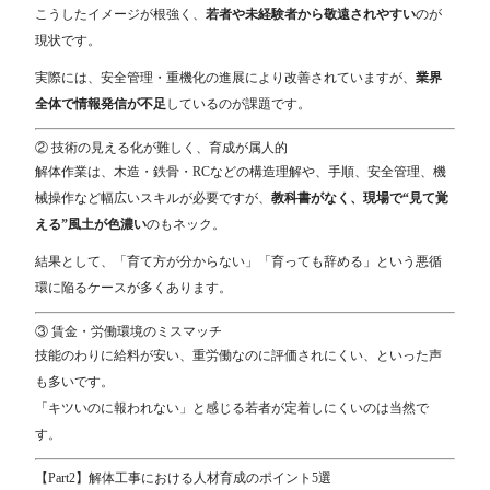
こうしたイメージが根強く、
若者や未経験者から敬遠されやすい
のが
現状です。
実際には、安全管理・重機化の進展により改善されていますが、
業界
全体で情報発信が不足
しているのが課題です。
② 技術の見える化が難しく、育成が属人的
解体作業は、木造・鉄骨・RCなどの構造理解や、手順、安全管理、機
械操作など幅広いスキルが必要ですが、
教科書がなく、現場で“見て覚
える”風土が色濃い
のもネック。
結果として、「育て方が分からない」「育っても辞める」という悪循
環に陥るケースが多くあります。
③ 賃金・労働環境のミスマッチ
技能のわりに給料が安い、重労働なのに評価されにくい、といった声
も多いです。
「キツいのに報われない」と感じる若者が定着しにくいのは当然で
す。
【Part2】解体工事における人材育成のポイント5選