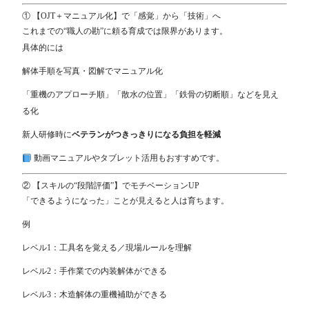
① 【OJT＋マニュアル化】で「感覚」から「技術」へ
これまでの“職人の勘”に頼る育成では限界があります。
具体的には
解体手順を写真・図解でマニュアル化
「重機のアプローチ順」「散水の位置」「鉄骨の切断順」などを見え
る化
新人研修時に
ベテランがつきっきりになる負担を軽減
動画マニュアルやタブレット活用もおすすめです。
② 【スキルの“段階評価”】でモチベーションUP
「できるようになった」ことが見えると人は育ちます。
例
レベル1：工具名を覚える／現場ルールを理解
レベル2：手作業での内装解体ができる
レベル3：木造解体の重機補助ができる