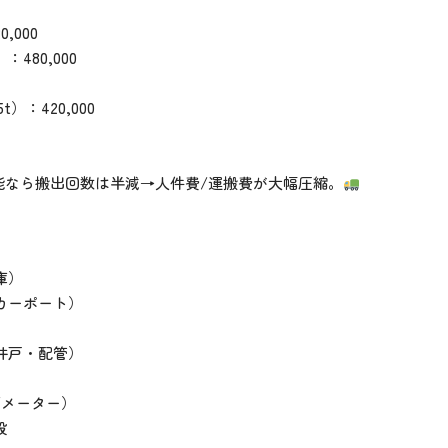
,000
480,000
）：420,000
可能なら搬出回数は半減→人件費/運搬費が大幅圧縮。
庫）
カーポート）
井戸・配管）
/メーター）
設