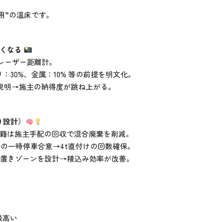
用”の温床です。
強くなる
/レーザー距離計。
リ：30%、金属：10% 等の前提を明文化。
”の説明→施主の納得度が跳ね上がる。
り設計）
書籍は施主手配の回収で混合廃棄を削減。
0分の一時停車合意→4t直付けの回数確保。
仮置きゾーンを設計→積込み効率が改善。
等級高い