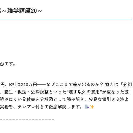
～雑学講座20～
西です。
万円、B社は240万円──なぜここまで差が出るのか？ 答えは「分別
、養生・仮設・近隣調整といった“壊す以外の費用”が重なった設
読みにくい見積書を分解図として読み解き、安易な値引き交渉よ
の実務を、テンプレ付きで徹底解説します。
_________________