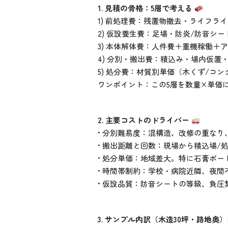
1. 見積の骨格：5層で考える
1) 前処理費：残置物撤去・ライフラ
2) 仮設養生費：足場・防炎/防音シ
3) 本体解体費：人件費＋重機稼働＋
4) 分別・搬出費：積込み・場内仮置・運
5) 処分費：材質別単価（木くず/コン
ワンポイント：この5層を数量×単価
2. 主要コストのドライバー
• 分別難易度：混構造、改修の重な
• 搬出距離と回数：現場から積込場/
• 処分単価：地域差大。特に石膏ボ
• 時間帯制約：学校・病院近隣、夜
• 仮設品質：防音シートの等級、負圧
3. サンプル内訳（木造30坪・路地奥）