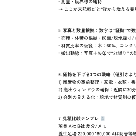
• 測量・境界標の維持
→ ここが未記載だと“後から増える費
5. 写真と数量根拠：数字は“証拠”で
• 面積・体積の根拠：図面/現地採寸
• 材質比率の仮説：木：60%、コンク
• 搬出動線：写真＋矢印で“2t縛り
6. 価格を下げる3つの戦略（値引きよ
1) 残置物の事前整理：家電・衣類・
2) 搬出ウィンドウの確保：近隣に3
3) 分別の見える化：現地で材質別の
7. 見積比較テンプレ
項目 A社 B社 差分/メモ
養生足場 220,000 180,000 Aは防音