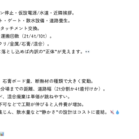
イン停止・仮設電源/水道・近隣挨拶。
ート・ゲート・散水設備・道路養生。
アタッチメント交換。
搬回数（2t/4t/10t）。
クリ/金属/石膏/混合）。
に落とし込めば内訳の“正体”が見えます。
り、石膏ボード量、断熱材の種類で大きく変動。
処分場までの距離、道路幅（2t分割か4t直付けか）。
ード、混合廃棄は単価が跳ねやすい。
間不可などで工期が伸びると人件費が増加。
集じん、散水量など“静かさ”の設計はコストに直結。