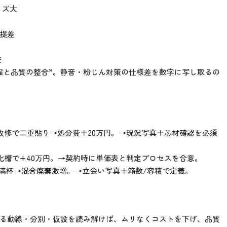
サイズ大
前提差
差
程と品質の整合”。静音・粉じん対策の仕様差を数字に写し取るの
熱改修で二重貼り→処分費＋20万円。→現況写真＋芯材確認を必須
浄化槽で+40万円。→契約時に単価表と判定プロセスを合意。
LDK満杯→混合廃棄激増。→立会い写真＋箱数/容積で定義。
る動線・分別・仮設を読み解けば、ムリなくコストを下げ、品質