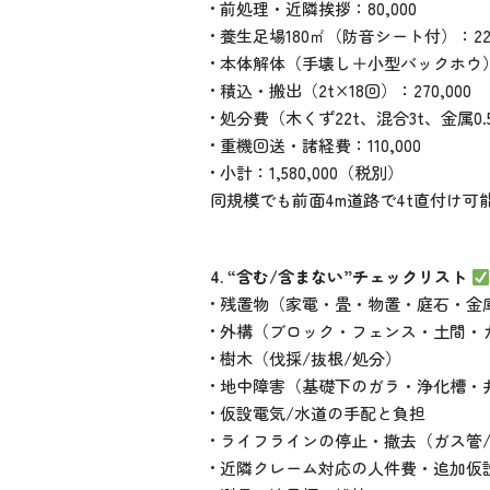
• 前処理・近隣挨拶：80,000
• 養生足場180㎡（防音シート付）：220
• 本体解体（手壊し＋小型バックホウ）：
• 積込・搬出（2t×18回）：270,000
• 処分費（木くず22t、混合3t、金属0.5t
• 重機回送・諸経費：110,000
• 小計：1,580,000（税別）
同規模でも前面4m道路で4t直付け
4. “含む/含まない”チェックリスト
• 残置物（家電・畳・物置・庭石・金
• 外構（ブロック・フェンス・土間・
• 樹木（伐採/抜根/処分）
• 地中障害（基礎下のガラ・浄化槽・
• 仮設電気/水道の手配と負担
• ライフラインの停止・撤去（ガス管
• 近隣クレーム対応の人件費・追加仮