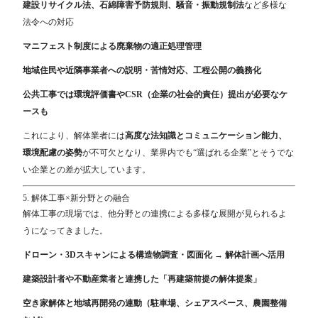
建設リサイクル法、石綿障害予防規則、騒音・振動規制法
など多様な
法令への対応
マニフェスト制度による廃棄物の適正処理管理
地域住民や近隣事業者への説明・苦情対応、工程公開の義務化
公共工事では環境評価書やCSR（企業の社会的責任）提出が必要なケ
ースも
これにより、解体業者には
高度な法知識とコミュニケーション能力、
環境配慮の姿勢
が不可欠となり、業界内でも“選ばれる企業”とそうでな
い企業との差が拡大しています。
5. 解体工事×新分野との融合
解体工事の現場では、他分野との連携による多様な展開が見られるよ
うになってきました。
ドローン・3Dスキャンによる構造物調査・図面化 → 解体計画へ活用
建築設計者や不動産業者と連携した「再建築前提の解体提案」
空き家解体と地域再開発の連動（駐車場、シェアスペース、農園整備