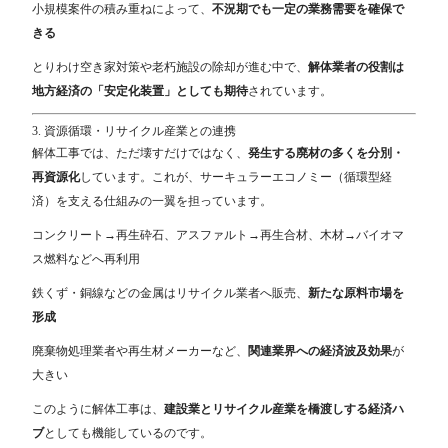
小規模案件の積み重ねによって、
不況期でも一定の業務需要を確保で
きる
とりわけ空き家対策や老朽施設の除却が進む中で、
解体業者の役割は
地方経済の「安定化装置」としても期待
されています。
3. 資源循環・リサイクル産業との連携
解体工事では、ただ壊すだけではなく、
発生する廃材の多くを分別・
再資源化
しています。これが、サーキュラーエコノミー（循環型経
済）を支える仕組みの一翼を担っています。
コンクリート→再生砕石、アスファルト→再生合材、木材→バイオマ
ス燃料などへ再利用
鉄くず・銅線などの金属はリサイクル業者へ販売、
新たな原料市場を
形成
廃棄物処理業者や再生材メーカーなど、
関連業界への経済波及効果
が
大きい
このように解体工事は、
建設業とリサイクル産業を橋渡しする経済ハ
ブ
としても機能しているのです。