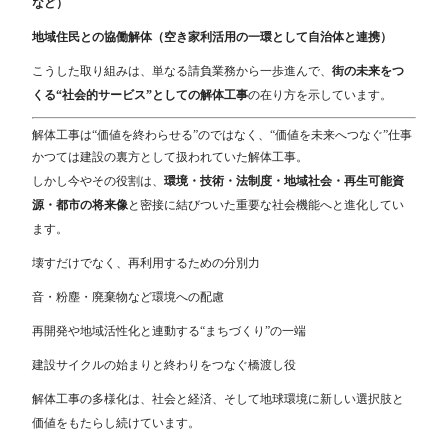
など）
地域住民との協働解体（空き家利活用の一環として自治体と連携）
こうした取り組みは、単なる請負業務から一歩進んで、
街の未来をつ
くる“社会的サービス”としての解体工事
の在り方を示しています。
解体工事は“価値を終わらせる”のではなく、“価値を未来へつなぐ”仕事
かつては建設の裏方として扱われていた解体工事。
しかし今やその役割は、
環境・技術・法制度・地域社会・再生可能資
源・都市の将来像
と密接に結びついた重要な社会機能へと進化してい
ます。
壊すだけでなく、再利用するための分別力
音・粉塵・廃棄物など環境への配慮
再開発や地域活性化と連動する“まちづくり”の一端
建設サイクルの始まりと終わりをつなぐ橋渡し役
解体工事の多様化は、社会と経済、そして地球環境に新しい選択肢と
価値をもたらし続けています。