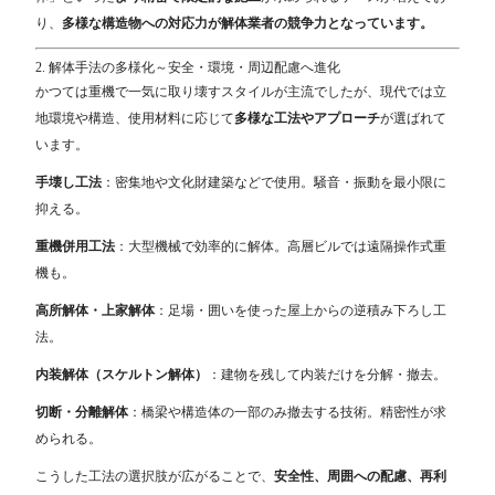
り、
多様な構造物への対応力が解体業者の競争力となっています。
2. 解体手法の多様化～安全・環境・周辺配慮へ進化
かつては重機で一気に取り壊すスタイルが主流でしたが、現代では立
地環境や構造、使用材料に応じて
多様な工法やアプローチ
が選ばれて
います。
手壊し工法
：密集地や文化財建築などで使用。騒音・振動を最小限に
抑える。
重機併用工法
：大型機械で効率的に解体。高層ビルでは遠隔操作式重
機も。
高所解体・上家解体
：足場・囲いを使った屋上からの逆積み下ろし工
法。
内装解体（スケルトン解体）
：建物を残して内装だけを分解・撤去。
切断・分離解体
：橋梁や構造体の一部のみ撤去する技術。精密性が求
められる。
こうした工法の選択肢が広がることで、
安全性、周囲への配慮、再利