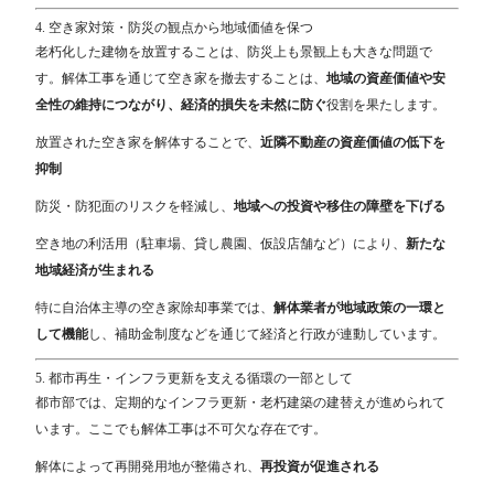
4. 空き家対策・防災の観点から地域価値を保つ
老朽化した建物を放置することは、防災上も景観上も大きな問題で
す。解体工事を通じて空き家を撤去することは、
地域の資産価値や安
全性の維持につながり、経済的損失を未然に防ぐ
役割を果たします。
放置された空き家を解体することで、
近隣不動産の資産価値の低下を
抑制
防災・防犯面のリスクを軽減し、
地域への投資や移住の障壁を下げる
空き地の利活用（駐車場、貸し農園、仮設店舗など）により、
新たな
地域経済が生まれる
特に自治体主導の空き家除却事業では、
解体業者が地域政策の一環と
して機能
し、補助金制度などを通じて経済と行政が連動しています。
5. 都市再生・インフラ更新を支える循環の一部として
都市部では、定期的なインフラ更新・老朽建築の建替えが進められて
います。ここでも解体工事は不可欠な存在です。
解体によって再開発用地が整備され、
再投資が促進される