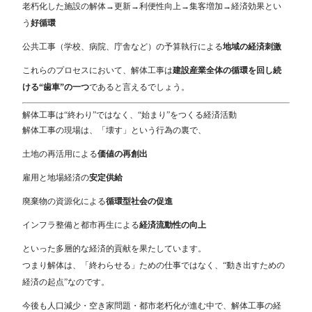
老朽化した施設の解体→更新→利便性向上→集客増加→経済効果とい
う
好循環
公共工事（学校、病院、庁舎など）の予算執行による
地域の経済刺激
これらのプロセスにおいて、解体工事は
建設産業全体の循環を回し続
ける“歯車”の一つ
であると言えるでしょう。
解体工事は“終わり”ではなく、“始まり”をつくる経済活動
解体工事の現場は、「壊す」という行為の裏で、
土地の再活用による
価値の再創出
雇用と地場経済の
安定供給
廃棄物の資源化による
循環型社会の促進
インフラ整備と都市再生による
経済流動性の向上
といった多層的な経済的貢献を果たしています。
つまり解体は、「終わらせる」ための仕事ではなく、“動き出すための
経済の起点”なのです。
今後も人口減少・空き家問題・都市老朽化が進む中で、解体工事の経