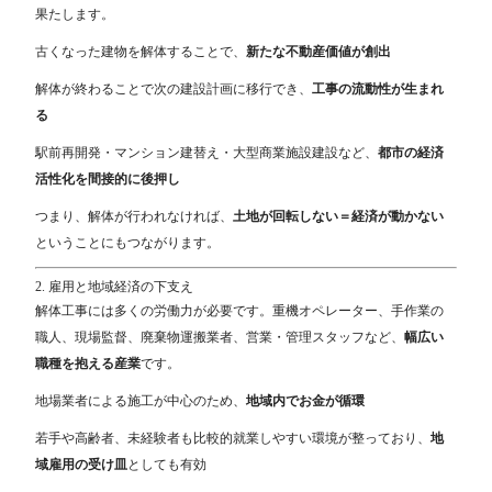
果たします。
古くなった建物を解体することで、
新たな不動産価値が創出
解体が終わることで次の建設計画に移行でき、
工事の流動性が生まれ
る
駅前再開発・マンション建替え・大型商業施設建設など、
都市の経済
活性化を間接的に後押し
つまり、解体が行われなければ、
土地が回転しない＝経済が動かない
ということにもつながります。
2. 雇用と地域経済の下支え
解体工事には多くの労働力が必要です。重機オペレーター、手作業の
職人、現場監督、廃棄物運搬業者、営業・管理スタッフなど、
幅広い
職種を抱える産業
です。
地場業者による施工が中心のため、
地域内でお金が循環
若手や高齢者、未経験者も比較的就業しやすい環境が整っており、
地
域雇用の受け皿
としても有効