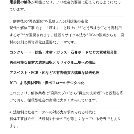
用前提の解体
が可能となり、より社会的要請に応えられるようになっ
ています。
3. 解体後の“再資源化”を見据えた分別技術の進化
現代の解体工事では、「壊す」こと以上に**“どう残すか”“どう再利用
するか”**が重視されます。建設リサイクル法やSDGsの観点からも、廃
材の分別と再資源化は重要なテーマです。
コンクリート・鉄筋・木材・ガラス・石膏ボードなどの素材別分別
再生可能な資材の選別回収とリサイクル工場への搬出
アスベスト・PCB・鉛などの有害物質の慎重な除去処理
ICTによる資材管理・搬出フローのデジタル化
これにより、解体業者は“廃棄のプロ”から“再生の技術者”へと役割を広
げており、循環型社会の実現に大きく寄与しています。
4. 法規制と社会ニーズへの対応力が求められる時代に
解体工事は近年、法規制や社会の目が厳しくなっている分野でもあり
ます。