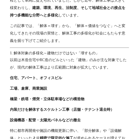
程として単純に捉えられていました。しかし近年、解体工事は大きく
様変わりし、
建築、環境、再生、法制度、そして地域社会との接点を
持つ多機能な分野へと多様化
しています。
この記事では、「解体＝壊す」から、「解体＝価値をつなぐ」へと変
化してきたその現場の実情と、解体工事の多様化が社会にもたらす意
義を掘り下げてご紹介します。
1. 解体対象の多様化～建物だけではない「壊すもの」
以前は木造住宅やRC造のビルといった「建物」のみが主な対象でした
が、現代の解体工事はより広範囲に対象が拡大しています。
住宅、アパート、オフィスビル
工場、倉庫、商業施設
橋梁・鉄塔・煙突・立体駐車場などの構造物
内装だけを解体するスケルトン工事（店舗・テナント退去時）
設備機器・配管・太陽光パネルなどの撤去
特に都市再開発や施設の機能更新に伴い、「部分解体」や「設備解
体」といった
より精密で限定的な施工
が求められるケースが増えてお